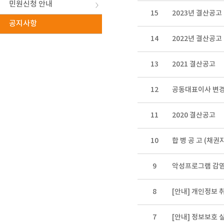
민원신청 안내
15
2023년 결산공고
공지사항
14
2022년 결산공고
13
2021 결산공고
12
공동대표이사 변경
11
2020 결산공고
10
합 병 공 고 (채
9
악성프로그램 감염
8
[안내] 개인정보 
7
[안내] 정보보호